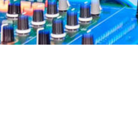
Cookie-instellingen
Deze website maakt gebruik van cookies om bezoekers een optimale
gebruikerservaring te bieden. Bepaalde inhoud van derden wordt
alleen weergegeven als "Inhoud van derden" is ingeschakeld.
Welkom op de website van Bobs Sound Support
Technisch noodzakelijk
Deze cookies zijn noodzakelijk voor de werking van de website,
bijvoorbeeld om deze te beschermen tegen aanvallen van hackers en
om te zorgen voor een uniforme uitstraling van de site, aangepast op de
vraag van bezoekers.
Deze pagina is nog in de maak. Check hem
Analytisch
binnenkort nog eens. Of check mijn Facebook
Deze cookies worden gebruikt om de gebruikerservaring verder te
optimaliseren. Dit omvat statistieken die door derden websitebeheerder
pagina.
worden verstrekt en de weergave van gepersonaliseerde advertenties
door het volgen van de gebruikersactiviteit op verschillende websites.
Bezoek ons op Facebook! Word een fan op onze